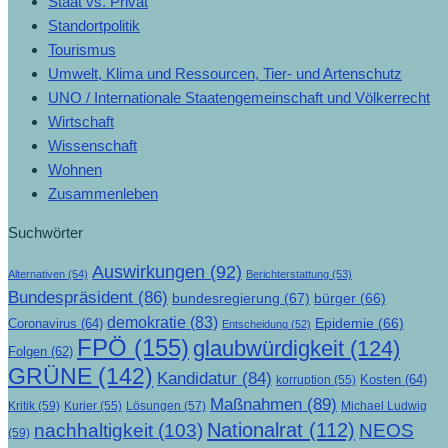
Staat vs. Privat
Standortpolitik
Tourismus
Umwelt, Klima und Ressourcen, Tier- und Artenschutz
UNO / Internationale Staatengemeinschaft und Völkerrecht
Wirtschaft
Wissenschaft
Wohnen
Zusammenleben
Suchwörter
Auswirkungen
(92)
Alternativen
(54)
Berichterstattung
(53)
Bundespräsident
(86)
bundesregierung
(67)
bürger
(66)
demokratie
(83)
Epidemie
(66)
Coronavirus
(64)
Entscheidung
(52)
FPÖ
(155)
glaubwürdigkeit
(124)
Folgen
(62)
GRÜNE
(142)
Kandidatur
(84)
Kosten
(64)
korruption
(55)
Maßnahmen
(89)
Kritik
(59)
Lösungen
(57)
Michael Ludwig
Kurier
(55)
Nationalrat
(112)
nachhaltigkeit
(103)
NEOS
(59)