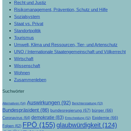
Recht und Justiz
Risikomanagement, Prävention, Schutz und Hilfe
Sozialsystem
Staat vs. Privat
Standortpolitik
Tourismus
Umwelt, Klima und Ressourcen, Tier- und Artenschutz
UNO / Internationale Staatengemeinschaft und Völkerrecht
Wirtschaft
Wissenschaft
Wohnen
Zusammenleben
Suchwörter
Auswirkungen
(92)
Alternativen
(54)
Berichterstattung
(53)
Bundespräsident
(86)
bundesregierung
(67)
bürger
(66)
demokratie
(83)
Epidemie
(66)
Coronavirus
(64)
Entscheidung
(52)
FPÖ
(155)
glaubwürdigkeit
(124)
Folgen
(62)