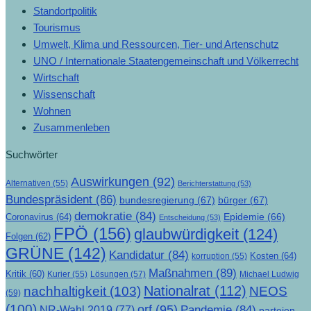
Standortpolitik
Tourismus
Umwelt, Klima und Ressourcen, Tier- und Artenschutz
UNO / Internationale Staatengemeinschaft und Völkerrecht
Wirtschaft
Wissenschaft
Wohnen
Zusammenleben
Suchwörter
Auswirkungen
(92)
Alternativen
(55)
Berichterstattung
(53)
Bundespräsident
(86)
bundesregierung
(67)
bürger
(67)
demokratie
(84)
Epidemie
(66)
Coronavirus
(64)
Entscheidung
(53)
FPÖ
(156)
glaubwürdigkeit
(124)
Folgen
(62)
GRÜNE
(142)
Kandidatur
(84)
Kosten
(64)
korruption
(55)
Maßnahmen
(89)
Kritik
(60)
Lösungen
(57)
Michael Ludwig
Kurier
(55)
Nationalrat
(112)
nachhaltigkeit
(103)
NEOS
(59)
(100)
orf
(95)
Pandemie
(84)
NR-Wahl 2019
(77)
parteien