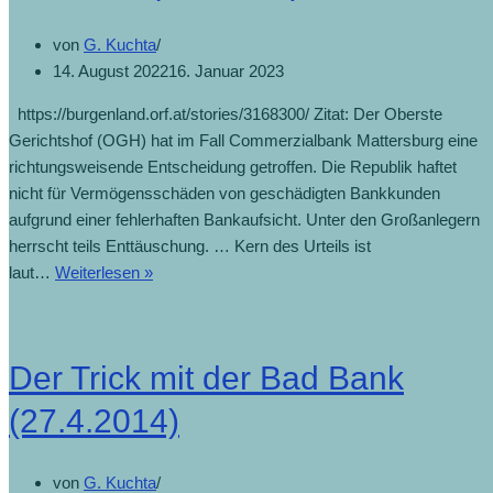
von
G. Kuchta
14. August 2022
16. Januar 2023
https://burgenland.orf.at/stories/3168300/ Zitat: Der Oberste
Gerichtshof (OGH) hat im Fall Commerzialbank Mattersburg eine
richtungsweisende Entscheidung getroffen. Die Republik haftet
nicht für Vermögensschäden von geschädigten Bankkunden
aufgrund einer fehlerhaften Bankaufsicht. Unter den Großanlegern
herrscht teils Enttäuschung. … Kern des Urteils ist
Republik
laut…
Weiterlesen »
haftet
nicht
für
Der Trick mit der Bad Bank
Schäden
(9.8.2022)
(27.4.2014)
von
G. Kuchta