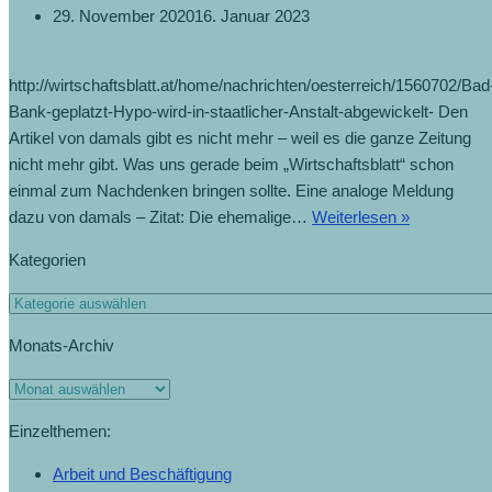
29. November 2020
16. Januar 2023
http://wirtschaftsblatt.at/home/nachrichten/oesterreich/1560702/Bad
Bank-geplatzt-Hypo-wird-in-staatlicher-Anstalt-abgewickelt- Den
Artikel von damals gibt es nicht mehr – weil es die ganze Zeitung
nicht mehr gibt. Was uns gerade beim „Wirtschaftsblatt“ schon
einmal zum Nachdenken bringen sollte. Eine analoge Meldung
Der
dazu von damals – Zitat: Die ehemalige…
Weiterlesen »
Trick
Kategorien
mit
der
Kategorien
Bad
Monats-Archiv
Bank
(27.4.2014)
Monats-
Archiv
Einzelthemen:
Arbeit und Beschäftigung