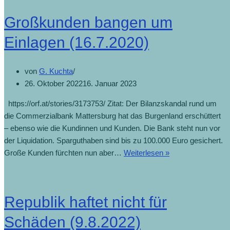
Großkunden bangen um
Einlagen (16.7.2020)
von
G. Kuchta
26. Oktober 2022
16. Januar 2023
https://orf.at/stories/3173753/ Zitat: Der Bilanzskandal rund um
die Commerzialbank Mattersburg hat das Burgenland erschüttert
– ebenso wie die Kundinnen und Kunden. Die Bank steht nun vor
der Liquidation. Sparguthaben sind bis zu 100.000 Euro gesichert.
Großkunden
Große Kunden fürchten nun aber…
Weiterlesen »
bangen
um
Einlagen
Republik haftet nicht für
(16.7.2020)
Schäden (9.8.2022)