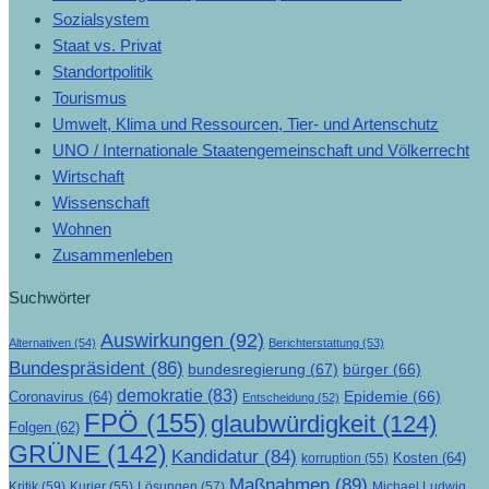
Sozialsystem
Staat vs. Privat
Standortpolitik
Tourismus
Umwelt, Klima und Ressourcen, Tier- und Artenschutz
UNO / Internationale Staatengemeinschaft und Völkerrecht
Wirtschaft
Wissenschaft
Wohnen
Zusammenleben
Suchwörter
Auswirkungen
(92)
Alternativen
(54)
Berichterstattung
(53)
Bundespräsident
(86)
bundesregierung
(67)
bürger
(66)
demokratie
(83)
Epidemie
(66)
Coronavirus
(64)
Entscheidung
(52)
FPÖ
(155)
glaubwürdigkeit
(124)
Folgen
(62)
GRÜNE
(142)
Kandidatur
(84)
Kosten
(64)
korruption
(55)
Maßnahmen
(89)
Kritik
(59)
Lösungen
(57)
Michael Ludwig
Kurier
(55)