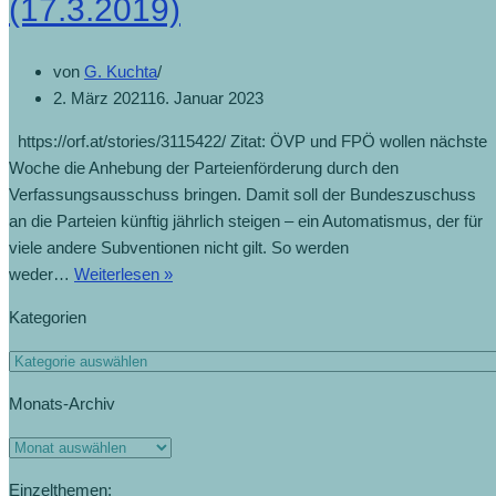
(17.3.2019)
von
G. Kuchta
2. März 2021
16. Januar 2023
https://orf.at/stories/3115422/ Zitat: ÖVP und FPÖ wollen nächste
Woche die Anhebung der Parteienförderung durch den
Verfassungsausschuss bringen. Damit soll der Bundeszuschuss
an die Parteien künftig jährlich steigen – ein Automatismus, der für
viele andere Subventionen nicht gilt. So werden
Regierung
weder…
Weiterlesen »
will
Kategorien
Anhebung
der
Kategorien
Parteienförderung
Monats-Archiv
vorantreiben
(17.3.2019)
Monats-
Archiv
Einzelthemen: