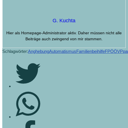
G. Kuchta
Hier als Homepage-Administrator aktiv. Daher müssen nicht alle
Beiträge auch zwingend von mir stammen.
Schlagwörter:
Anghebung
Automatismus
Familienbeihilfe
FPÖ
ÖVP
pa