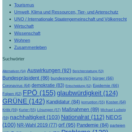
Tourismus
Umwelt, Klima und Ressourcen, Tier- und Artenschutz
UNO / Internationale Staatengemeinschaft und Völkerrecht
Wirtschaft
Wissenschaft
Wohnen
Zusammenleben
Suchwörter
Auswirkungen
(92)
Alternativen
(54)
Berichterstattung
(53)
Bundespräsident
(86)
bundesregierung
(67)
bürger
(66)
demokratie
(83)
Epidemie
(66)
Coronavirus
(64)
Entscheidung
(52)
FPÖ
(155)
glaubwürdigkeit
(124)
Folgen
(62)
GRÜNE
(142)
Kandidatur
(84)
Kosten
(64)
korruption
(55)
Maßnahmen
(89)
Kritik
(59)
Lösungen
(57)
Michael Ludwig
Kurier
(55)
Nationalrat
(112)
nachhaltigkeit
(103)
NEOS
(59)
(100)
orf
(95)
Pandemie
(84)
NR-Wahl 2019
(77)
parteien