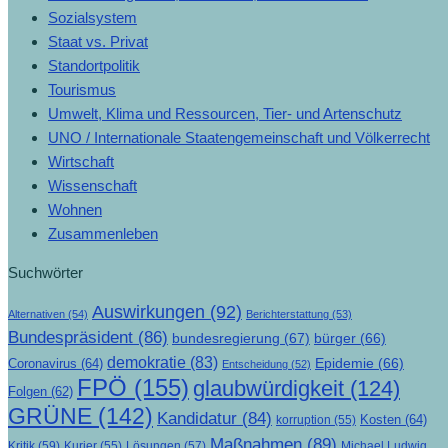
Sozialsystem
Staat vs. Privat
Standortpolitik
Tourismus
Umwelt, Klima und Ressourcen, Tier- und Artenschutz
UNO / Internationale Staatengemeinschaft und Völkerrecht
Wirtschaft
Wissenschaft
Wohnen
Zusammenleben
Suchwörter
Auswirkungen
(92)
Alternativen
(54)
Berichterstattung
(53)
Bundespräsident
(86)
bundesregierung
(67)
bürger
(66)
demokratie
(83)
Epidemie
(66)
Coronavirus
(64)
Entscheidung
(52)
FPÖ
(155)
glaubwürdigkeit
(124)
Folgen
(62)
GRÜNE
(142)
Kandidatur
(84)
Kosten
(64)
korruption
(55)
Maßnahmen
(89)
Kritik
(59)
Lösungen
(57)
Michael Ludwig
Kurier
(55)