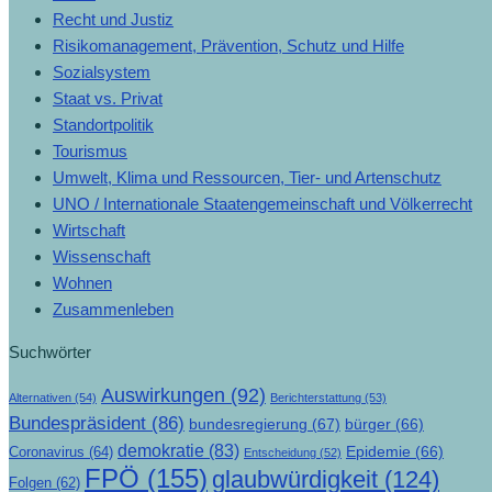
Recht und Justiz
Risikomanagement, Prävention, Schutz und Hilfe
Sozialsystem
Staat vs. Privat
Standortpolitik
Tourismus
Umwelt, Klima und Ressourcen, Tier- und Artenschutz
UNO / Internationale Staatengemeinschaft und Völkerrecht
Wirtschaft
Wissenschaft
Wohnen
Zusammenleben
Suchwörter
Auswirkungen
(92)
Alternativen
(54)
Berichterstattung
(53)
Bundespräsident
(86)
bundesregierung
(67)
bürger
(66)
demokratie
(83)
Epidemie
(66)
Coronavirus
(64)
Entscheidung
(52)
FPÖ
(155)
glaubwürdigkeit
(124)
Folgen
(62)