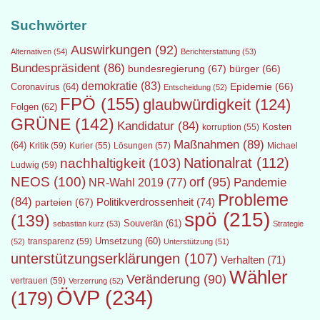
Suchwörter
Auswirkungen
(92)
Alternativen
(54)
Berichterstattung
(53)
Bundespräsident
(86)
bundesregierung
(67)
bürger
(66)
demokratie
(83)
Epidemie
(66)
Coronavirus
(64)
Entscheidung
(52)
FPÖ
(155)
glaubwürdigkeit
(124)
Folgen
(62)
GRÜNE
(142)
Kandidatur
(84)
Kosten
korruption
(55)
Maßnahmen
(89)
(64)
Kritik
(59)
Lösungen
(57)
Michael
Kurier
(55)
Nationalrat
(112)
nachhaltigkeit
(103)
Ludwig
(59)
NEOS
(100)
orf
(95)
Pandemie
NR-Wahl 2019
(77)
Probleme
(84)
Politikverdrossenheit
(74)
parteien
(67)
spö
(215)
(139)
Souverän
(61)
sebastian kurz
(53)
Strategie
transparenz
(59)
Umsetzung
(60)
(52)
Unterstützung
(51)
unterstützungserklärungen
(107)
Verhalten
(71)
Wähler
Veränderung
(90)
vertrauen
(59)
Verzerrung
(52)
ÖVP
(234)
(179)