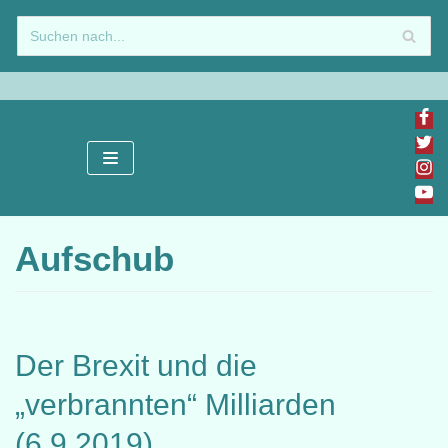
Zum
Inhalt
springen
Aufschub
Der Brexit und die
„verbrannten“ Milliarden
(6.9.2019)