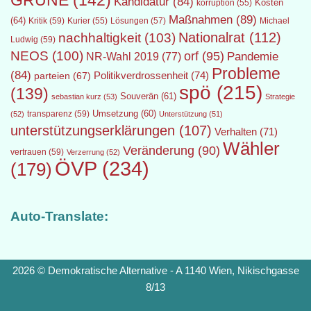
GRÜNE
(142)
Kandidatur
(84)
Kosten
korruption
(55)
Maßnahmen
(89)
(64)
Kritik
(59)
Lösungen
(57)
Michael
Kurier
(55)
Nationalrat
(112)
nachhaltigkeit
(103)
Ludwig
(59)
NEOS
(100)
orf
(95)
Pandemie
NR-Wahl 2019
(77)
Probleme
(84)
Politikverdrossenheit
(74)
parteien
(67)
spö
(215)
(139)
Souverän
(61)
sebastian kurz
(53)
Strategie
transparenz
(59)
Umsetzung
(60)
(52)
Unterstützung
(51)
unterstützungserklärungen
(107)
Verhalten
(71)
Wähler
Veränderung
(90)
vertrauen
(59)
Verzerrung
(52)
ÖVP
(234)
(179)
Auto-Translate:
2026 © Demokratische Alternative - A 1140 Wien, Nikischgasse
8/13