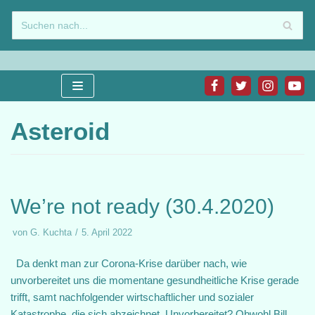
Zum
Inhalt
springen
Asteroid
We’re not ready (30.4.2020)
von
G. Kuchta
5. April 2022
Da denkt man zur Corona-Krise darüber nach, wie
unvorbereitet uns die momentane gesundheitliche Krise gerade
trifft, samt nachfolgender wirtschaftlicher und sozialer
Katastrophe, die sich abzeichnet. Unvorbereitet? Obwohl Bill