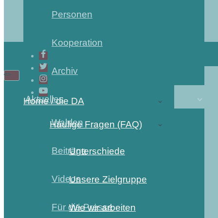
Personen
Kooperation
Archiv
Aktuelles
Home / die DA
Wahlen
Häufige Fragen (FAQ)
Beiträge
Unterschiede
Videos
Unsere Zielgruppe
Für die Presse
Wie wir arbeiten