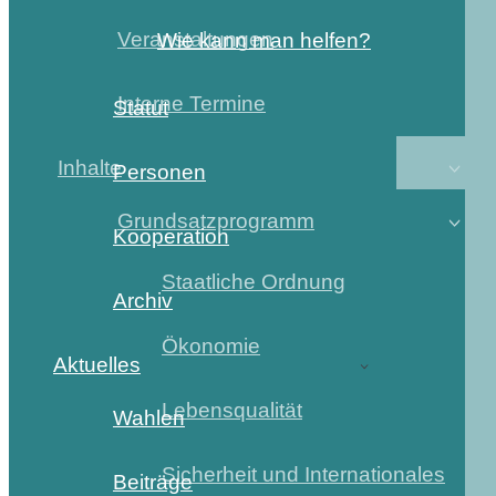
Veranstaltungen
Wie kann man helfen?
Interne Termine
Statut
Inhalte
Personen
Grundsatzprogramm
Kooperation
Staatliche Ordnung
Archiv
Ökonomie
Aktuelles
Lebensqualität
Wahlen
Sicherheit und Internationales
Beiträge