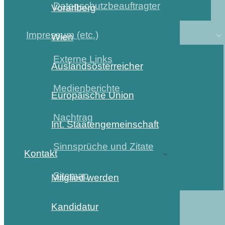
Datenschutzbeauftragter
Vorarlberg
Impressum (etc.)
Wien
Externe Links
Auslandsösterreicher
Medienberichte
Europäische Union
Nachtrag
Int. Staatengemeinschaft
Sinnsprüche und Zitate
Kontakt
Sitemap
Mitglied werden
Kandidatur