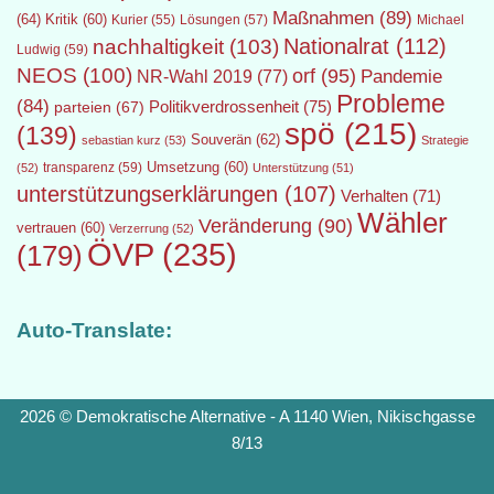
Maßnahmen
(89)
(64)
Kritik
(60)
Lösungen
(57)
Michael
Kurier
(55)
Nationalrat
(112)
nachhaltigkeit
(103)
Ludwig
(59)
NEOS
(100)
orf
(95)
Pandemie
NR-Wahl 2019
(77)
Probleme
(84)
Politikverdrossenheit
(75)
parteien
(67)
spö
(215)
(139)
Souverän
(62)
sebastian kurz
(53)
Strategie
transparenz
(59)
Umsetzung
(60)
(52)
Unterstützung
(51)
unterstützungserklärungen
(107)
Verhalten
(71)
Wähler
Veränderung
(90)
vertrauen
(60)
Verzerrung
(52)
ÖVP
(235)
(179)
Auto-Translate:
2026 © Demokratische Alternative - A 1140 Wien, Nikischgasse
8/13