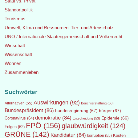
Staat vs. Privat
Standortpolitik
Tourismus
Umwelt, Klima und Ressourcen, Tier- und Artenschutz
UNO / Internationale Staatengemeinschaft und Völkerrecht
Wirtschaft
Wissenschaft
Wohnen
Zusammenleben
Suchwörter
Auswirkungen
(92)
Alternativen
(55)
Berichterstattung
(53)
Bundespräsident
(86)
bundesregierung
(67)
bürger
(67)
demokratie
(84)
Epidemie
(66)
Coronavirus
(64)
Entscheidung
(53)
FPÖ
(156)
glaubwürdigkeit
(124)
Folgen
(62)
GRÜNE
(142)
Kandidatur
(84)
Kosten
korruption
(55)