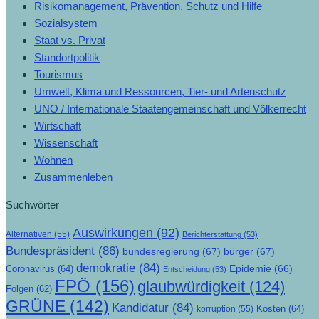
Risikomanagement, Prävention, Schutz und Hilfe
Sozialsystem
Staat vs. Privat
Standortpolitik
Tourismus
Umwelt, Klima und Ressourcen, Tier- und Artenschutz
UNO / Internationale Staatengemeinschaft und Völkerrecht
Wirtschaft
Wissenschaft
Wohnen
Zusammenleben
Suchwörter
Auswirkungen
(92)
Alternativen
(55)
Berichterstattung
(53)
Bundespräsident
(86)
bundesregierung
(67)
bürger
(67)
demokratie
(84)
Epidemie
(66)
Coronavirus
(64)
Entscheidung
(53)
FPÖ
(156)
glaubwürdigkeit
(124)
Folgen
(62)
GRÜNE
(142)
Kandidatur
(84)
Kosten
(64)
korruption
(55)