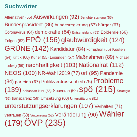
Suchwörter
Auswirkungen
(92)
Alternativen
(55)
Berichterstattung
(53)
Bundespräsident
(86)
bundesregierung
(67)
bürger
(67)
demokratie
(84)
Epidemie
(66)
Coronavirus
(64)
Entscheidung
(53)
FPÖ
(156)
glaubwürdigkeit
(124)
Folgen
(62)
GRÜNE
(142)
Kandidatur
(84)
Kosten
korruption
(55)
Maßnahmen
(89)
(64)
Kritik
(60)
Lösungen
(57)
Michael
Kurier
(55)
Nationalrat
(112)
nachhaltigkeit
(103)
Ludwig
(59)
NEOS
(100)
orf
(95)
Pandemie
NR-Wahl 2019
(77)
Probleme
(84)
Politikverdrossenheit
(75)
parteien
(67)
spö
(215)
(139)
Souverän
(62)
sebastian kurz
(53)
Strategie
transparenz
(59)
Umsetzung
(60)
(52)
Unterstützung
(51)
unterstützungserklärungen
(107)
Verhalten
(71)
Wähler
Veränderung
(90)
vertrauen
(60)
Verzerrung
(52)
ÖVP
(235)
(179)