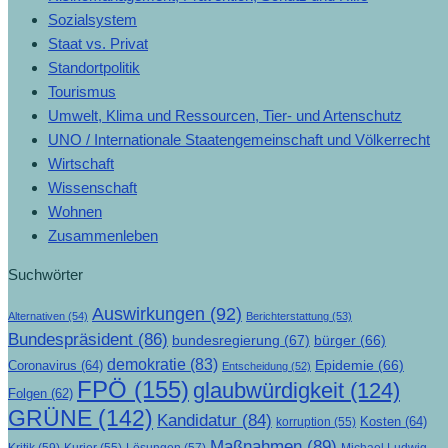
Sozialsystem
Staat vs. Privat
Standortpolitik
Tourismus
Umwelt, Klima und Ressourcen, Tier- und Artenschutz
UNO / Internationale Staatengemeinschaft und Völkerrecht
Wirtschaft
Wissenschaft
Wohnen
Zusammenleben
Suchwörter
Auswirkungen
(92)
Alternativen
(54)
Berichterstattung
(53)
Bundespräsident
(86)
bundesregierung
(67)
bürger
(66)
demokratie
(83)
Epidemie
(66)
Coronavirus
(64)
Entscheidung
(52)
FPÖ
(155)
glaubwürdigkeit
(124)
Folgen
(62)
GRÜNE
(142)
Kandidatur
(84)
Kosten
(64)
korruption
(55)
Maßnahmen
(89)
Kritik
(59)
Lösungen
(57)
Michael Ludwig
Kurier
(55)