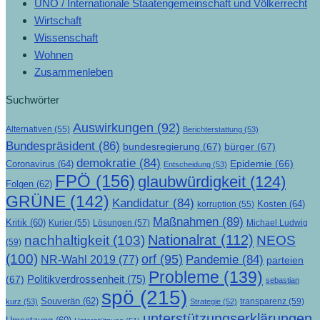
UNO / Internationale Staatengemeinschaft und Völkerrecht
Wirtschaft
Wissenschaft
Wohnen
Zusammenleben
Suchwörter
Auswirkungen
(92)
Alternativen
(55)
Berichterstattung
(53)
Bundespräsident
(86)
bundesregierung
(67)
bürger
(67)
demokratie
(84)
Epidemie
(66)
Coronavirus
(64)
Entscheidung
(53)
FPÖ
(156)
glaubwürdigkeit
(124)
Folgen
(62)
GRÜNE
(142)
Kandidatur
(84)
Kosten
(64)
korruption
(55)
Maßnahmen
(89)
Kritik
(60)
Lösungen
(57)
Michael Ludwig
Kurier
(55)
Nationalrat
(112)
nachhaltigkeit
(103)
NEOS
(59)
(100)
orf
(95)
Pandemie
(84)
NR-Wahl 2019
(77)
parteien
Probleme
(139)
Politikverdrossenheit
(75)
(67)
sebastian
spö
(215)
Souverän
(62)
transparenz
(59)
kurz
(53)
Strategie
(52)
unterstützungserklärungen