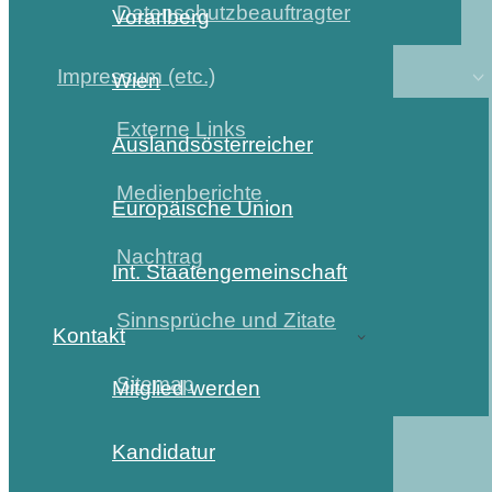
Datenschutzbeauftragter
Vorarlberg
Impressum (etc.)
Wien
Externe Links
Auslandsösterreicher
Medienberichte
Europäische Union
Nachtrag
Int. Staatengemeinschaft
Sinnsprüche und Zitate
Kontakt
Sitemap
Mitglied werden
Kandidatur