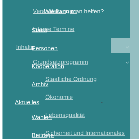
Veranstaltungen
Wie kann man helfen?
Interne Termine
Statut
Inhalte
Personen
Grundsatzprogramm
Kooperation
Staatliche Ordnung
Archiv
Ökonomie
Aktuelles
Lebensqualität
Wahlen
Sicherheit und Internationales
Beiträge