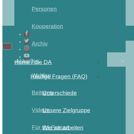
Personen
Kooperation
Archiv
Aktuelles
Home / die DA
Wahlen
Häufige Fragen (FAQ)
Beiträge
Unterschiede
Videos
Unsere Zielgruppe
Für die Presse
Wie wir arbeiten