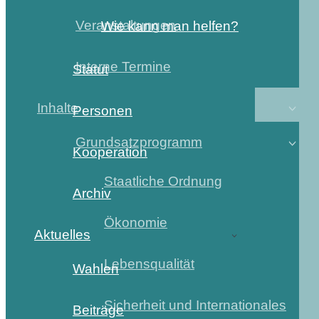
Veranstaltungen
Wie kann man helfen?
Interne Termine
Statut
Inhalte
Personen
Grundsatzprogramm
Kooperation
Staatliche Ordnung
Archiv
Ökonomie
Aktuelles
Lebensqualität
Wahlen
Sicherheit und Internationales
Beiträge