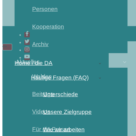
Personen
Kooperation
Archiv
Aktuelles
Home / die DA
Wahlen
Häufige Fragen (FAQ)
Beiträge
Unterschiede
Videos
Unsere Zielgruppe
Für die Presse
Wie wir arbeiten