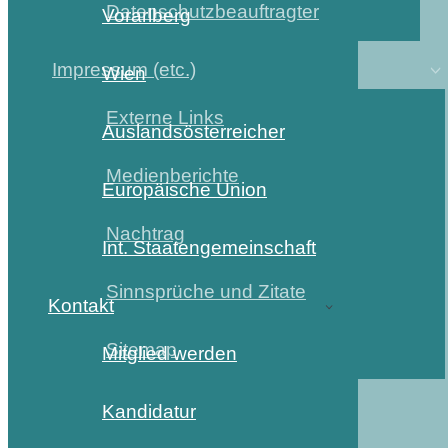
Datenschutzbeauftragter
Vorarlberg
Impressum (etc.)
Wien
Externe Links
Auslandsösterreicher
Medienberichte
Europäische Union
Nachtrag
Int. Staatengemeinschaft
Sinnsprüche und Zitate
Kontakt
Sitemap
Mitglied werden
Kandidatur