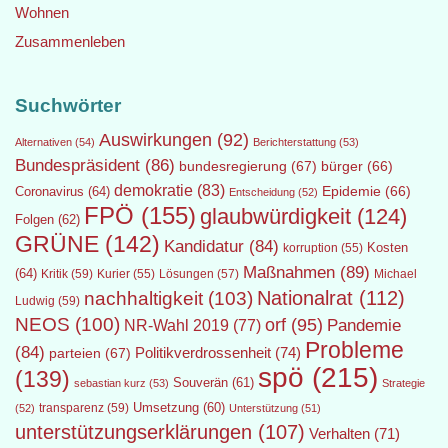
Wohnen
Zusammenleben
Suchwörter
Auswirkungen
(92)
Alternativen
(54)
Berichterstattung
(53)
Bundespräsident
(86)
bundesregierung
(67)
bürger
(66)
demokratie
(83)
Epidemie
(66)
Coronavirus
(64)
Entscheidung
(52)
FPÖ
(155)
glaubwürdigkeit
(124)
Folgen
(62)
GRÜNE
(142)
Kandidatur
(84)
Kosten
korruption
(55)
Maßnahmen
(89)
(64)
Kritik
(59)
Lösungen
(57)
Michael
Kurier
(55)
Nationalrat
(112)
nachhaltigkeit
(103)
Ludwig
(59)
NEOS
(100)
orf
(95)
Pandemie
NR-Wahl 2019
(77)
Probleme
(84)
Politikverdrossenheit
(74)
parteien
(67)
spö
(215)
(139)
Souverän
(61)
sebastian kurz
(53)
Strategie
transparenz
(59)
Umsetzung
(60)
(52)
Unterstützung
(51)
unterstützungserklärungen
(107)
Verhalten
(71)