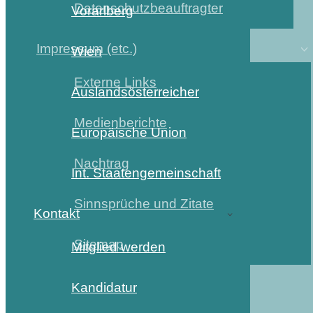
Datenschutzbeauftragter
Vorarlberg
Impressum (etc.)
Wien
Externe Links
Auslandsösterreicher
Medienberichte
Europäische Union
Nachtrag
Int. Staatengemeinschaft
Sinnsprüche und Zitate
Kontakt
Sitemap
Mitglied werden
Kandidatur