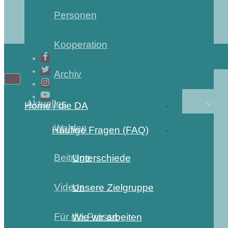
Personen
Kooperation
Archiv
Aktuelles
Home / die DA
Wahlen
Häufige Fragen (FAQ)
Beiträge
Unterschiede
Videos
Unsere Zielgruppe
Für die Presse
Wie wir arbeiten