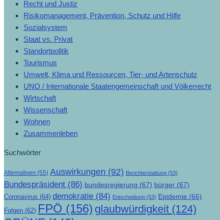
Recht und Justiz
Risikomanagement, Prävention, Schutz und Hilfe
Sozialsystem
Staat vs. Privat
Standortpolitik
Tourismus
Umwelt, Klima und Ressourcen, Tier- und Artenschutz
UNO / Internationale Staatengemeinschaft und Völkerrecht
Wirtschaft
Wissenschaft
Wohnen
Zusammenleben
Suchwörter
Auswirkungen
(92)
Alternativen
(55)
Berichterstattung
(53)
Bundespräsident
(86)
bundesregierung
(67)
bürger
(67)
demokratie
(84)
Epidemie
(66)
Coronavirus
(64)
Entscheidung
(53)
FPÖ
(156)
glaubwürdigkeit
(124)
Folgen
(62)