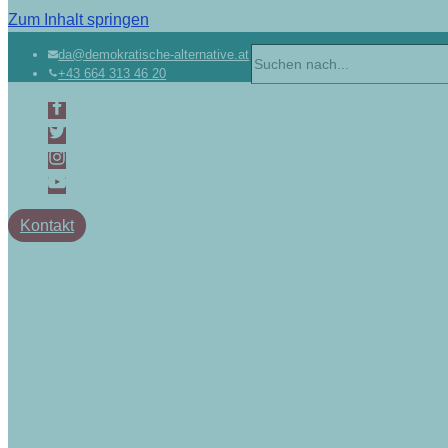
Zum Inhalt springen
Suchen
da@demokratische-alternative.at
+43 664 313 46 20
nach …
Kontakt