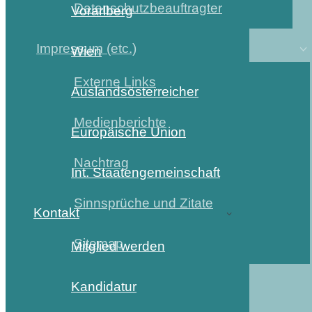
Datenschutzbeauftragter
Vorarlberg
Impressum (etc.)
Wien
Externe Links
Auslandsösterreicher
Medienberichte
Europäische Union
Nachtrag
Int. Staatengemeinschaft
Sinnsprüche und Zitate
Kontakt
Sitemap
Mitglied werden
Kandidatur