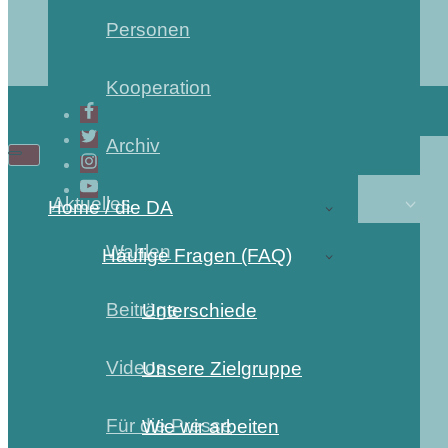
Personen
Kooperation
Archiv
Navigations-
Navigations-
Menü
Menü
Aktuelles
Home / die DA
Wahlen
Häufige Fragen (FAQ)
Beiträge
Unterschiede
Videos
Unsere Zielgruppe
Für die Presse
Wie wir arbeiten