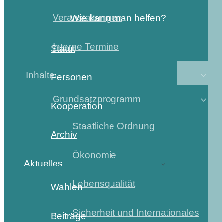
Veranstaltungen
Wie kann man helfen?
Interne Termine
Statut
Inhalte
Personen
Grundsatzprogramm
Kooperation
Staatliche Ordnung
Archiv
Ökonomie
Aktuelles
Lebensqualität
Wahlen
Sicherheit und Internationales
Beiträge