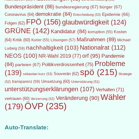
Bundespräsident
(86)
bundesregierung
(67)
bürger
(67)
demokratie
(84)
Epidemie
(66)
Coronavirus
(64)
Entscheidung
(53)
FPÖ
(156)
glaubwürdigkeit
(124)
Folgen
(62)
GRÜNE
(142)
Kandidatur
(84)
Kosten
korruption
(55)
Maßnahmen
(89)
(64)
Kritik
(60)
Lösungen
(57)
Michael
Kurier
(55)
Nationalrat
(112)
nachhaltigkeit
(103)
Ludwig
(59)
NEOS
(100)
orf
(95)
Pandemie
NR-Wahl 2019
(77)
Probleme
(84)
Politikverdrossenheit
(75)
parteien
(67)
spö
(215)
(139)
Souverän
(62)
sebastian kurz
(53)
Strategie
transparenz
(59)
Umsetzung
(60)
(52)
Unterstützung
(51)
unterstützungserklärungen
(107)
Verhalten
(71)
Wähler
Veränderung
(90)
vertrauen
(60)
Verzerrung
(52)
ÖVP
(235)
(179)
Auto-Translate: