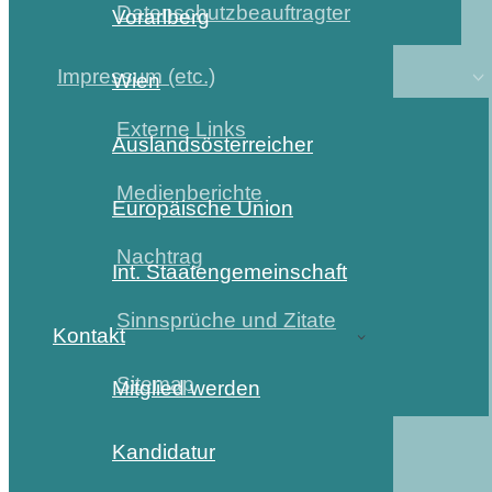
Datenschutzbeauftragter
Vorarlberg
Impressum (etc.)
Wien
Externe Links
Auslandsösterreicher
Medienberichte
Europäische Union
Nachtrag
Int. Staatengemeinschaft
Sinnsprüche und Zitate
Kontakt
Sitemap
Mitglied werden
Kandidatur