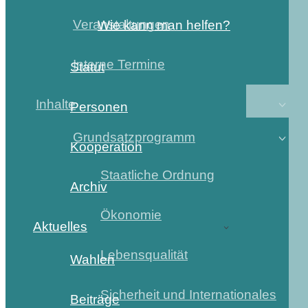
Veranstaltungen
Wie kann man helfen?
Interne Termine
Statut
Inhalte
Personen
Grundsatzprogramm
Kooperation
Staatliche Ordnung
Archiv
Ökonomie
Aktuelles
Lebensqualität
Wahlen
Sicherheit und Internationales
Beiträge