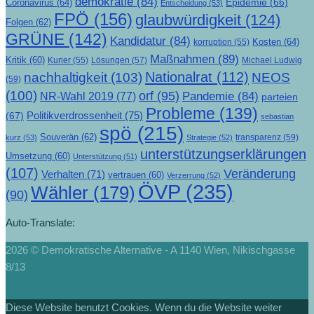
demokratie
(84)
Epidemie
(66)
Coronavirus
(64)
Entscheidung
(53)
FPÖ
(156)
glaubwürdigkeit
(124)
Folgen
(62)
GRÜNE
(142)
Kandidatur
(84)
Kosten
(64)
korruption
(55)
Maßnahmen
(89)
Kritik
(60)
Lösungen
(57)
Michael Ludwig
Kurier
(55)
Nationalrat
(112)
nachhaltigkeit
(103)
NEOS
(59)
(100)
orf
(95)
Pandemie
(84)
NR-Wahl 2019
(77)
parteien
Probleme
(139)
Politikverdrossenheit
(75)
(67)
sebastian
spö
(215)
Souverän
(62)
transparenz
(59)
kurz
(53)
Strategie
(52)
unterstützungserklärungen
Umsetzung
(60)
Unterstützung
(51)
(107)
Veränderung
Verhalten
(71)
vertrauen
(60)
Verzerrung
(52)
ÖVP
(235)
Wähler
(179)
(90)
Auto-Translate:
2026 © Demokratische Alternative - A 1140 Wien, Nikischgasse
8/13
Diese Website benutzt Cookies. Wenn du die Website weiter