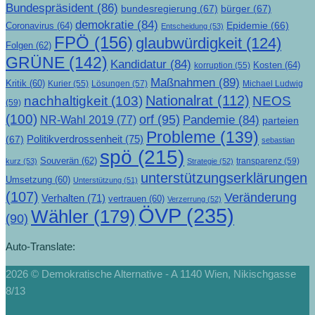
Bundespräsident
(86)
bundesregierung
(67)
bürger
(67)
demokratie
(84)
Epidemie
(66)
Coronavirus
(64)
Entscheidung
(53)
FPÖ
(156)
glaubwürdigkeit
(124)
Folgen
(62)
GRÜNE
(142)
Kandidatur
(84)
Kosten
(64)
korruption
(55)
Maßnahmen
(89)
Kritik
(60)
Lösungen
(57)
Michael Ludwig
Kurier
(55)
Nationalrat
(112)
nachhaltigkeit
(103)
NEOS
(59)
(100)
orf
(95)
Pandemie
(84)
NR-Wahl 2019
(77)
parteien
Probleme
(139)
Politikverdrossenheit
(75)
(67)
sebastian
spö
(215)
Souverän
(62)
transparenz
(59)
kurz
(53)
Strategie
(52)
unterstützungserklärungen
Umsetzung
(60)
Unterstützung
(51)
(107)
Veränderung
Verhalten
(71)
vertrauen
(60)
Verzerrung
(52)
ÖVP
(235)
Wähler
(179)
(90)
Auto-Translate:
2026 © Demokratische Alternative - A 1140 Wien, Nikischgasse
8/13