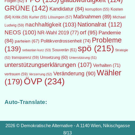
Folgen
(62)
GRÜNE
(142)
Kandidatur
(84)
Kosten
korruption
(55)
Maßnahmen
(89)
(64)
Kritik
(59)
Lösungen
(57)
Michael
Kurier
(55)
Nationalrat
(112)
nachhaltigkeit
(103)
Ludwig
(59)
NEOS
(100)
orf
(95)
Pandemie
NR-Wahl 2019
(77)
Probleme
(84)
Politikverdrossenheit
(74)
parteien
(67)
spö
(215)
(139)
Souverän
(61)
sebastian kurz
(53)
Strategie
transparenz
(59)
Umsetzung
(60)
(52)
Unterstützung
(51)
unterstützungserklärungen
(107)
Verhalten
(71)
Wähler
Veränderung
(90)
vertrauen
(59)
Verzerrung
(52)
ÖVP
(234)
(179)
Auto-Translate:
2026 © Demokratische Alternative - A 1140 Wien, Nikischgasse
8/13