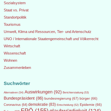
Sozialsystem
Staat vs. Privat
Standortpolitik
Tourismus
Umwelt, Klima und Ressourcen, Tier- und Artenschutz
UNO / Internationale Staatengemeinschaft und Völkerrecht
Wirtschaft
Wissenschaft
Wohnen
Zusammenleben
Suchwörter
Auswirkungen
(92)
Alternativen
(54)
Berichterstattung
(53)
Bundespräsident
(86)
bundesregierung
(67)
bürger
(66)
demokratie
(83)
Epidemie
(66)
Coronavirus
(64)
Entscheidung
(52)
FPÖ
(155)
glaubwürdigkeit
(124)