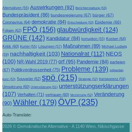
Auswirkungen
(92)
Alternativen
(55)
Berichterstattung
(53)
Bundespräsident
(86)
bundesregierung
(67)
bürger
(67)
demokratie
(84)
Epidemie
(66)
Coronavirus
(64)
Entscheidung
(53)
FPÖ
(156)
glaubwürdigkeit
(124)
Folgen
(62)
GRÜNE
(142)
Kandidatur
(84)
Kosten
(64)
korruption
(55)
Maßnahmen
(89)
Kritik
(60)
Lösungen
(57)
Michael Ludwig
Kurier
(55)
Nationalrat
(112)
nachhaltigkeit
(103)
NEOS
(59)
(100)
orf
(95)
Pandemie
(84)
NR-Wahl 2019
(77)
parteien
Probleme
(139)
Politikverdrossenheit
(75)
(67)
sebastian
spö
(215)
Souverän
(62)
transparenz
(59)
kurz
(53)
Strategie
(52)
unterstützungserklärungen
Umsetzung
(60)
Unterstützung
(51)
(107)
Veränderung
Verhalten
(71)
vertrauen
(60)
Verzerrung
(52)
ÖVP
(235)
Wähler
(179)
(90)
Auto-Translate:
2026 © Demokratische Alternative - A 1140 Wien, Nikischgasse