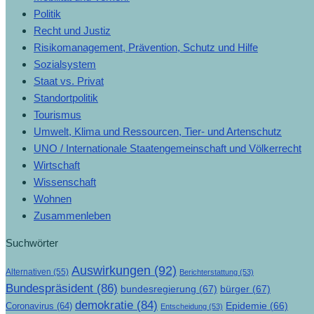
Politik
Recht und Justiz
Risikomanagement, Prävention, Schutz und Hilfe
Sozialsystem
Staat vs. Privat
Standortpolitik
Tourismus
Umwelt, Klima und Ressourcen, Tier- und Artenschutz
UNO / Internationale Staatengemeinschaft und Völkerrecht
Wirtschaft
Wissenschaft
Wohnen
Zusammenleben
Suchwörter
Auswirkungen
(92)
Alternativen
(55)
Berichterstattung
(53)
Bundespräsident
(86)
bundesregierung
(67)
bürger
(67)
demokratie
(84)
Epidemie
(66)
Coronavirus
(64)
Entscheidung
(53)