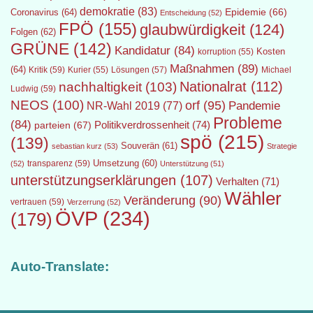
demokratie
(83)
Epidemie
(66)
Coronavirus
(64)
Entscheidung
(52)
FPÖ
(155)
glaubwürdigkeit
(124)
Folgen
(62)
GRÜNE
(142)
Kandidatur
(84)
Kosten
korruption
(55)
Maßnahmen
(89)
(64)
Kritik
(59)
Lösungen
(57)
Michael
Kurier
(55)
Nationalrat
(112)
nachhaltigkeit
(103)
Ludwig
(59)
NEOS
(100)
orf
(95)
Pandemie
NR-Wahl 2019
(77)
Probleme
(84)
Politikverdrossenheit
(74)
parteien
(67)
spö
(215)
(139)
Souverän
(61)
sebastian kurz
(53)
Strategie
transparenz
(59)
Umsetzung
(60)
(52)
Unterstützung
(51)
unterstützungserklärungen
(107)
Verhalten
(71)
Wähler
Veränderung
(90)
vertrauen
(59)
Verzerrung
(52)
ÖVP
(234)
(179)
Auto-Translate: