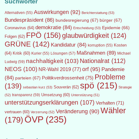
Suchwörter
Auswirkungen
(92)
Alternativen
(55)
Berichterstattung
(53)
Bundespräsident
(86)
bundesregierung
(67)
bürger
(67)
demokratie
(84)
Epidemie
(66)
Coronavirus
(64)
Entscheidung
(53)
FPÖ
(156)
glaubwürdigkeit
(124)
Folgen
(62)
GRÜNE
(142)
Kandidatur
(84)
Kosten
korruption
(55)
Maßnahmen
(89)
(64)
Kritik
(60)
Lösungen
(57)
Michael
Kurier
(55)
Nationalrat
(112)
nachhaltigkeit
(103)
Ludwig
(59)
NEOS
(100)
orf
(95)
Pandemie
NR-Wahl 2019
(77)
Probleme
(84)
Politikverdrossenheit
(75)
parteien
(67)
spö
(215)
(139)
Souverän
(62)
sebastian kurz
(53)
Strategie
transparenz
(59)
Umsetzung
(60)
(52)
Unterstützung
(51)
unterstützungserklärungen
(107)
Verhalten
(71)
Wähler
Veränderung
(90)
vertrauen
(60)
Verzerrung
(52)
ÖVP
(235)
(179)