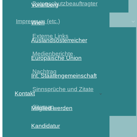
Datenschutzbeauftragter
Vorarlberg
Impressum (etc.)
Wien
Externe Links
Auslandsösterreicher
Medienberichte
Europäische Union
Nachtrag
Int. Staatengemeinschaft
Sinnsprüche und Zitate
Kontakt
Sitemap
Mitglied werden
Kandidatur