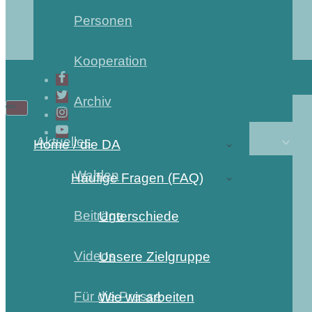
Personen
Kooperation
Archiv
Aktuelles
Home / die DA
Wahlen
Häufige Fragen (FAQ)
Beiträge
Unterschiede
Videos
Unsere Zielgruppe
Für die Presse
Wie wir arbeiten