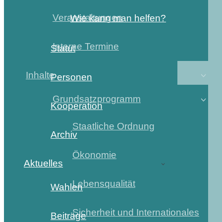
Veranstaltungen
Wie kann man helfen?
Interne Termine
Statut
Inhalte
Personen
Grundsatzprogramm
Kooperation
Staatliche Ordnung
Archiv
Ökonomie
Aktuelles
Lebensqualität
Wahlen
Sicherheit und Internationales
Beiträge