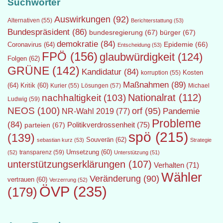
Suchwörter
Auswirkungen
(92)
Alternativen
(55)
Berichterstattung
(53)
Bundespräsident
(86)
bundesregierung
(67)
bürger
(67)
demokratie
(84)
Epidemie
(66)
Coronavirus
(64)
Entscheidung
(53)
FPÖ
(156)
glaubwürdigkeit
(124)
Folgen
(62)
GRÜNE
(142)
Kandidatur
(84)
Kosten
korruption
(55)
Maßnahmen
(89)
(64)
Kritik
(60)
Lösungen
(57)
Michael
Kurier
(55)
Nationalrat
(112)
nachhaltigkeit
(103)
Ludwig
(59)
NEOS
(100)
orf
(95)
Pandemie
NR-Wahl 2019
(77)
Probleme
(84)
Politikverdrossenheit
(75)
parteien
(67)
spö
(215)
(139)
Souverän
(62)
sebastian kurz
(53)
Strategie
transparenz
(59)
Umsetzung
(60)
(52)
Unterstützung
(51)
unterstützungserklärungen
(107)
Verhalten
(71)
Wähler
Veränderung
(90)
vertrauen
(60)
Verzerrung
(52)
ÖVP
(235)
(179)