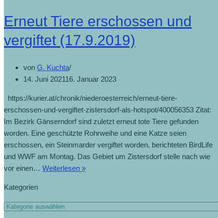
Erneut Tiere erschossen und
vergiftet (17.9.2019)
von
G. Kuchta
14. Juni 2021
16. Januar 2023
https://kurier.at/chronik/niederoesterreich/erneut-tiere-
erschossen-und-vergiftet-zistersdorf-als-hotspot/400056353 Zitat:
Im Bezirk Gänserndorf sind zuletzt erneut tote Tiere gefunden
worden. Eine geschützte Rohrweihe und eine Katze seien
erschossen, ein Steinmarder vergiftet worden, berichteten BirdLife
und WWF am Montag. Das Gebiet um Zistersdorf stelle nach wie
Erneut
vor einen…
Weiterlesen »
Tiere
Kategorien
erschossen
und
Kategorien
vergiftet