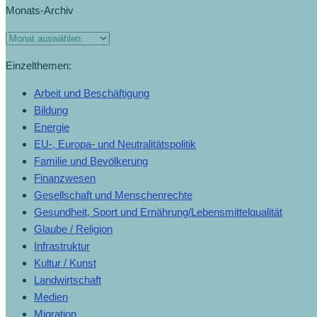
Monats-Archiv
(17.9.2019)
Monats-
Archiv
Einzelthemen:
Arbeit und Beschäftigung
Bildung
Energie
EU-, Europa- und Neutralitätspolitik
Familie und Bevölkerung
Finanzwesen
Gesellschaft und Menschenrechte
Gesundheit, Sport und Ernährung/Lebensmittelqualität
Glaube / Religion
Infrastruktur
Kultur / Kunst
Landwirtschaft
Medien
Migration