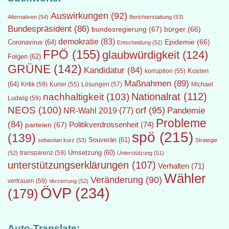
Auswirkungen
(92)
Alternativen
(54)
Berichterstattung
(53)
Bundespräsident
(86)
bundesregierung
(67)
bürger
(66)
demokratie
(83)
Epidemie
(66)
Coronavirus
(64)
Entscheidung
(52)
FPÖ
(155)
glaubwürdigkeit
(124)
Folgen
(62)
GRÜNE
(142)
Kandidatur
(84)
Kosten
korruption
(55)
Maßnahmen
(89)
(64)
Kritik
(59)
Lösungen
(57)
Michael
Kurier
(55)
Nationalrat
(112)
nachhaltigkeit
(103)
Ludwig
(59)
NEOS
(100)
orf
(95)
Pandemie
NR-Wahl 2019
(77)
Probleme
(84)
Politikverdrossenheit
(74)
parteien
(67)
spö
(215)
(139)
Souverän
(61)
sebastian kurz
(53)
Strategie
transparenz
(59)
Umsetzung
(60)
(52)
Unterstützung
(51)
unterstützungserklärungen
(107)
Verhalten
(71)
Wähler
Veränderung
(90)
vertrauen
(59)
Verzerrung
(52)
ÖVP
(234)
(179)
Auto-Translate: