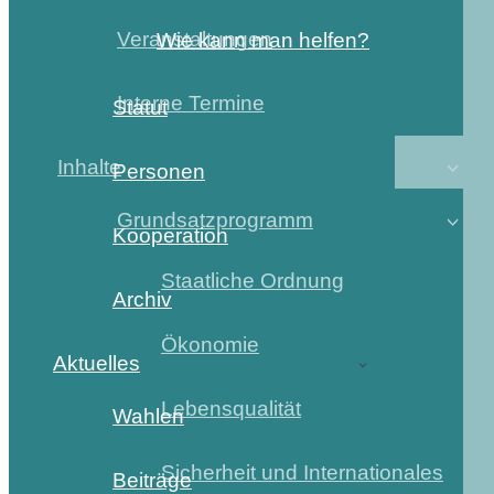
Veranstaltungen
Wie kann man helfen?
Interne Termine
Statut
Inhalte
Personen
Grundsatzprogramm
Kooperation
Staatliche Ordnung
Archiv
Ökonomie
Aktuelles
Lebensqualität
Wahlen
Sicherheit und Internationales
Beiträge