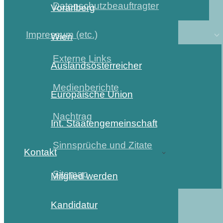
Datenschutzbeauftragter
Vorarlberg
Impressum (etc.)
Wien
Externe Links
Auslandsösterreicher
Medienberichte
Europäische Union
Nachtrag
Int. Staatengemeinschaft
Sinnsprüche und Zitate
Kontakt
Sitemap
Mitglied werden
Kandidatur