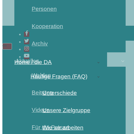
Personen
Kooperation
Archiv
Navigations-
Navigations-
Menü
Menü
Aktuelles
Home / die DA
Wahlen
Häufige Fragen (FAQ)
Beiträge
Unterschiede
Videos
Unsere Zielgruppe
Für die Presse
Wie wir arbeiten