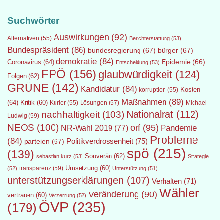
Suchwörter
Auswirkungen
(92)
Alternativen
(55)
Berichterstattung
(53)
Bundespräsident
(86)
bundesregierung
(67)
bürger
(67)
demokratie
(84)
Epidemie
(66)
Coronavirus
(64)
Entscheidung
(53)
FPÖ
(156)
glaubwürdigkeit
(124)
Folgen
(62)
GRÜNE
(142)
Kandidatur
(84)
Kosten
korruption
(55)
Maßnahmen
(89)
(64)
Kritik
(60)
Lösungen
(57)
Michael
Kurier
(55)
Nationalrat
(112)
nachhaltigkeit
(103)
Ludwig
(59)
NEOS
(100)
orf
(95)
Pandemie
NR-Wahl 2019
(77)
Probleme
(84)
Politikverdrossenheit
(75)
parteien
(67)
spö
(215)
(139)
Souverän
(62)
sebastian kurz
(53)
Strategie
transparenz
(59)
Umsetzung
(60)
(52)
Unterstützung
(51)
unterstützungserklärungen
(107)
Verhalten
(71)
Wähler
Veränderung
(90)
vertrauen
(60)
Verzerrung
(52)
ÖVP
(235)
(179)