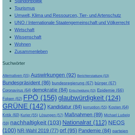
Standortpolitik
Tourismus
Umwelt, Klima und Ressourcen, Tier- und Artenschutz
UNO / Internationale Staatengemeinschaft und Völkerrecht
Wirtschaft
Wissenschaft
Wohnen
Zusammenleben
Suchwörter
Auswirkungen
(92)
Alternativen
(55)
Berichterstattung
(53)
Bundespräsident
(86)
bundesregierung
(67)
bürger
(67)
demokratie
(84)
Epidemie
(66)
Coronavirus
(64)
Entscheidung
(53)
FPÖ
(156)
glaubwürdigkeit
(124)
Folgen
(62)
GRÜNE
(142)
Kandidatur
(84)
Kosten
(64)
korruption
(55)
Maßnahmen
(89)
Kritik
(60)
Lösungen
(57)
Michael Ludwig
Kurier
(55)
Nationalrat
(112)
nachhaltigkeit
(103)
NEOS
(59)
(100)
orf
(95)
Pandemie
(84)
NR-Wahl 2019
(77)
parteien