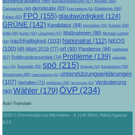
Bundespräsident
(86)
bundesregierung
(67)
bürger
(66)
demokratie
(83)
Epidemie
(66)
Coronavirus
(64)
Entscheidung
(52)
FPÖ
(155)
glaubwürdigkeit
(124)
Folgen
(62)
GRÜNE
(142)
Kandidatur
(84)
Kosten
(64)
korruption
(55)
Maßnahmen
(89)
Kritik
(59)
Lösungen
(57)
Michael Ludwig
Kurier
(55)
Nationalrat
(112)
nachhaltigkeit
(103)
NEOS
(59)
(100)
orf
(95)
Pandemie
(84)
NR-Wahl 2019
(77)
parteien
Probleme
(139)
Politikverdrossenheit
(74)
(67)
sebastian
spö
(215)
Souverän
(61)
transparenz
(59)
kurz
(53)
Strategie
(52)
unterstützungserklärungen
Umsetzung
(60)
Unterstützung
(51)
(107)
Veränderung
Verhalten
(71)
vertrauen
(59)
Verzerrung
(52)
ÖVP
(234)
Wähler
(179)
(90)
Auto-Translate:
2026 © Demokratische Alternative - A 1140 Wien, Nikischgasse
8/13