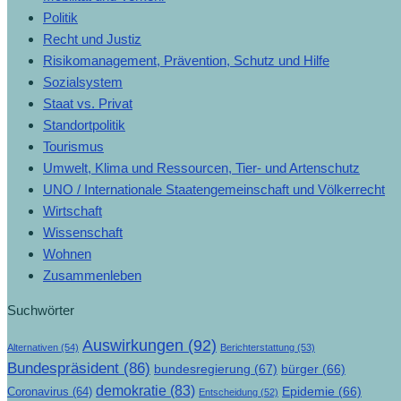
Politik
Recht und Justiz
Risikomanagement, Prävention, Schutz und Hilfe
Sozialsystem
Staat vs. Privat
Standortpolitik
Tourismus
Umwelt, Klima und Ressourcen, Tier- und Artenschutz
UNO / Internationale Staatengemeinschaft und Völkerrecht
Wirtschaft
Wissenschaft
Wohnen
Zusammenleben
Suchwörter
Auswirkungen
(92)
Alternativen
(54)
Berichterstattung
(53)
Bundespräsident
(86)
bundesregierung
(67)
bürger
(66)
demokratie
(83)
Epidemie
(66)
Coronavirus
(64)
Entscheidung
(52)