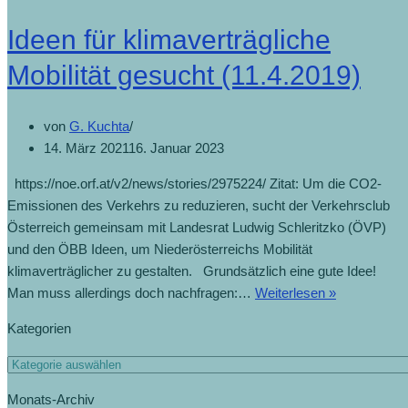
Ideen für klimaverträgliche
Mobilität gesucht (11.4.2019)
von
G. Kuchta
14. März 2021
16. Januar 2023
https://noe.orf.at/v2/news/stories/2975224/ Zitat: Um die CO2-
Emissionen des Verkehrs zu reduzieren, sucht der Verkehrsclub
Österreich gemeinsam mit Landesrat Ludwig Schleritzko (ÖVP)
und den ÖBB Ideen, um Niederösterreichs Mobilität
klimaverträglicher zu gestalten. Grundsätzlich eine gute Idee!
Ideen
Man muss allerdings doch nachfragen:…
Weiterlesen »
für
Kategorien
klimaverträg
Mobilität
Kategorien
gesucht
Monats-Archiv
(11.4.2019)