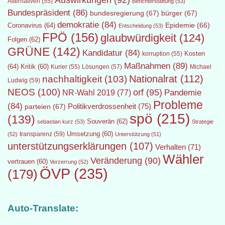
Auswirkungen
(92)
Alternativen
(55)
Berichterstattung
(53)
Bundespräsident
(86)
bundesregierung
(67)
bürger
(67)
demokratie
(84)
Epidemie
(66)
Coronavirus
(64)
Entscheidung
(53)
FPÖ
(156)
glaubwürdigkeit
(124)
Folgen
(62)
GRÜNE
(142)
Kandidatur
(84)
Kosten
korruption
(55)
Maßnahmen
(89)
(64)
Kritik
(60)
Lösungen
(57)
Michael
Kurier
(55)
Nationalrat
(112)
nachhaltigkeit
(103)
Ludwig
(59)
NEOS
(100)
orf
(95)
Pandemie
NR-Wahl 2019
(77)
Probleme
(84)
Politikverdrossenheit
(75)
parteien
(67)
spö
(215)
(139)
Souverän
(62)
sebastian kurz
(53)
Strategie
transparenz
(59)
Umsetzung
(60)
(52)
Unterstützung
(51)
unterstützungserklärungen
(107)
Verhalten
(71)
Wähler
Veränderung
(90)
vertrauen
(60)
Verzerrung
(52)
ÖVP
(235)
(179)
Auto-Translate: