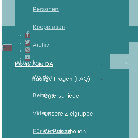
Personen
Kooperation
Archiv
Aktuelles
Home / die DA
Wahlen
Häufige Fragen (FAQ)
Beiträge
Unterschiede
Videos
Unsere Zielgruppe
Für die Presse
Wie wir arbeiten