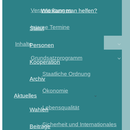
Veranstaltungen
Wie kann man helfen?
Interne Termine
Statut
Inhalte
Personen
Grundsatzprogramm
Kooperation
Staatliche Ordnung
Archiv
Ökonomie
Aktuelles
Lebensqualität
Wahlen
Sicherheit und Internationales
Beiträge