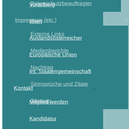
Datenschutzbeauftragter
Vorarlberg
Impressum (etc.)
Wien
Externe Links
Auslandsösterreicher
Medienberichte
Europäische Union
Nachtrag
Int. Staatengemeinschaft
Sinnsprüche und Zitate
Kontakt
Sitemap
Mitglied werden
Kandidatur