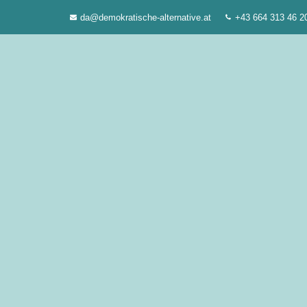
Zum
da@demokratische-alternative.at
+43 664 313 46 2
Inhalt
springen