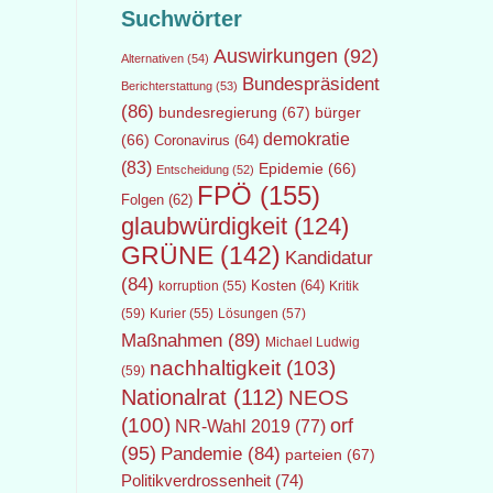
Suchwörter
Auswirkungen
(92)
Alternativen
(54)
Bundespräsident
Berichterstattung
(53)
(86)
bundesregierung
(67)
bürger
demokratie
(66)
Coronavirus
(64)
(83)
Epidemie
(66)
Entscheidung
(52)
FPÖ
(155)
Folgen
(62)
glaubwürdigkeit
(124)
GRÜNE
(142)
Kandidatur
(84)
Kosten
(64)
Kritik
korruption
(55)
(59)
Lösungen
(57)
Kurier
(55)
Maßnahmen
(89)
Michael Ludwig
nachhaltigkeit
(103)
(59)
Nationalrat
(112)
NEOS
(100)
orf
NR-Wahl 2019
(77)
(95)
Pandemie
(84)
parteien
(67)
Politikverdrossenheit
(74)