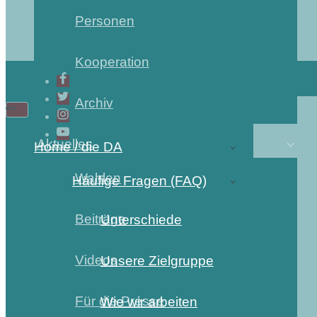
Personen
Kooperation
Archiv
Navigations-
Navigations-
Menü
Menü
Aktuelles
Home / die DA
Wahlen
Häufige Fragen (FAQ)
Beiträge
Unterschiede
Videos
Unsere Zielgruppe
Für die Presse
Wie wir arbeiten