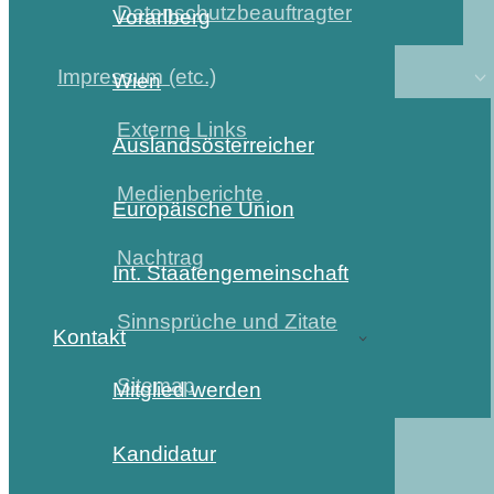
Datenschutzbeauftragter
Vorarlberg
Impressum (etc.)
Wien
Externe Links
Auslandsösterreicher
Medienberichte
Europäische Union
Nachtrag
Int. Staatengemeinschaft
Sinnsprüche und Zitate
Kontakt
Sitemap
Mitglied werden
Kandidatur