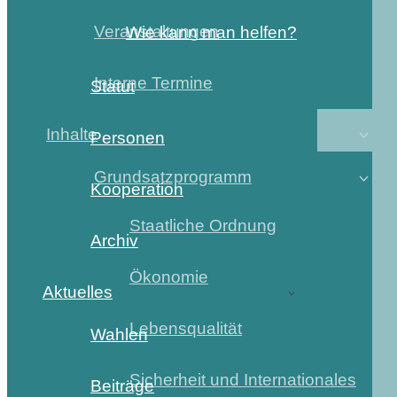
Veranstaltungen
Wie kann man helfen?
Interne Termine
Statut
Inhalte
Personen
Grundsatzprogramm
Kooperation
Staatliche Ordnung
Archiv
Ökonomie
Aktuelles
Lebensqualität
Wahlen
Sicherheit und Internationales
Beiträge