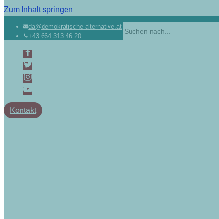
Zum Inhalt springen
Suchen
da@demokratische-alternative.at
+43 664 313 46 20
nach …
Kontakt