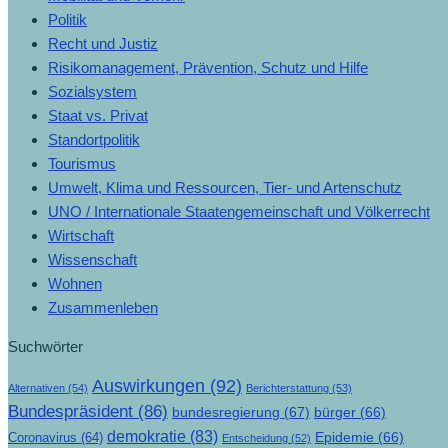
Politik
Recht und Justiz
Risikomanagement, Prävention, Schutz und Hilfe
Sozialsystem
Staat vs. Privat
Standortpolitik
Tourismus
Umwelt, Klima und Ressourcen, Tier- und Artenschutz
UNO / Internationale Staatengemeinschaft und Völkerrecht
Wirtschaft
Wissenschaft
Wohnen
Zusammenleben
Suchwörter
Auswirkungen
(92)
Alternativen
(54)
Berichterstattung
(53)
Bundespräsident
(86)
bundesregierung
(67)
bürger
(66)
demokratie
(83)
Epidemie
(66)
Coronavirus
(64)
Entscheidung
(52)