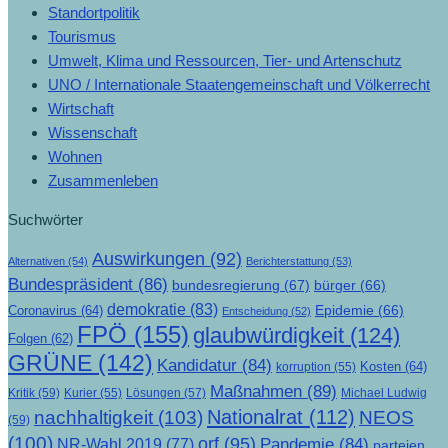
Standortpolitik
Tourismus
Umwelt, Klima und Ressourcen, Tier- und Artenschutz
UNO / Internationale Staatengemeinschaft und Völkerrecht
Wirtschaft
Wissenschaft
Wohnen
Zusammenleben
Suchwörter
Auswirkungen
(92)
Alternativen
(54)
Berichterstattung
(53)
Bundespräsident
(86)
bundesregierung
(67)
bürger
(66)
demokratie
(83)
Epidemie
(66)
Coronavirus
(64)
Entscheidung
(52)
FPÖ
(155)
glaubwürdigkeit
(124)
Folgen
(62)
GRÜNE
(142)
Kandidatur
(84)
Kosten
(64)
korruption
(55)
Maßnahmen
(89)
Kritik
(59)
Lösungen
(57)
Michael Ludwig
Kurier
(55)
Nationalrat
(112)
nachhaltigkeit
(103)
NEOS
(59)
(100)
orf
(95)
Pandemie
(84)
NR-Wahl 2019
(77)
parteien