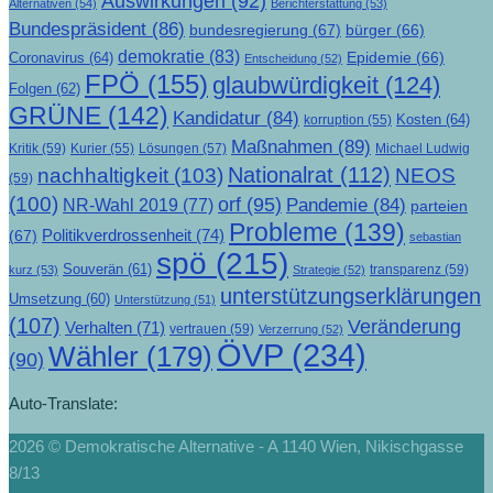
Auswirkungen
(92)
Alternativen
(54)
Berichterstattung
(53)
Bundespräsident
(86)
bundesregierung
(67)
bürger
(66)
demokratie
(83)
Epidemie
(66)
Coronavirus
(64)
Entscheidung
(52)
FPÖ
(155)
glaubwürdigkeit
(124)
Folgen
(62)
GRÜNE
(142)
Kandidatur
(84)
Kosten
(64)
korruption
(55)
Maßnahmen
(89)
Kritik
(59)
Lösungen
(57)
Michael Ludwig
Kurier
(55)
Nationalrat
(112)
nachhaltigkeit
(103)
NEOS
(59)
(100)
orf
(95)
Pandemie
(84)
NR-Wahl 2019
(77)
parteien
Probleme
(139)
Politikverdrossenheit
(74)
(67)
sebastian
spö
(215)
Souverän
(61)
transparenz
(59)
kurz
(53)
Strategie
(52)
unterstützungserklärungen
Umsetzung
(60)
Unterstützung
(51)
(107)
Veränderung
Verhalten
(71)
vertrauen
(59)
Verzerrung
(52)
ÖVP
(234)
Wähler
(179)
(90)
Auto-Translate:
2026 © Demokratische Alternative - A 1140 Wien, Nikischgasse
8/13