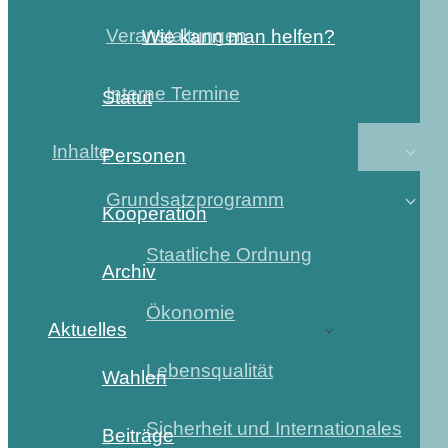
Veranstaltungen
Wie kann man helfen?
Interne Termine
Statut
Inhalte
Personen
Grundsatzprogramm
Kooperation
Staatliche Ordnung
Archiv
Ökonomie
Aktuelles
Lebensqualität
Wahlen
Sicherheit und Internationales
Beiträge