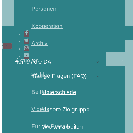
Personen
Kooperation
Archiv
Aktuelles
Home / die DA
Wahlen
Häufige Fragen (FAQ)
Beiträge
Unterschiede
Videos
Unsere Zielgruppe
Für die Presse
Wie wir arbeiten