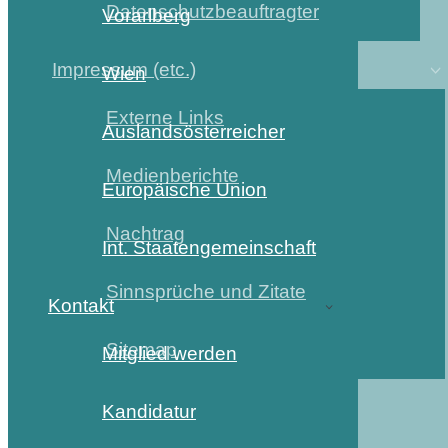
Datenschutzbeauftragter
Vorarlberg
Impressum (etc.)
Wien
Externe Links
Auslandsösterreicher
Medienberichte
Europäische Union
Nachtrag
Int. Staatengemeinschaft
Sinnsprüche und Zitate
Kontakt
Sitemap
Mitglied werden
Kandidatur