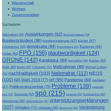
Wissenschaft
Wohnen
Zusammenleben
Suchwörter
Auswirkungen
(92)
Alternativen
(55)
Berichterstattung
(53)
Bundespräsident
(86)
bundesregierung
(67)
bürger
(67)
demokratie
(84)
Epidemie
(66)
Coronavirus
(64)
Entscheidung
(53)
FPÖ
(156)
glaubwürdigkeit
(124)
Folgen
(62)
GRÜNE
(142)
Kandidatur
(84)
Kosten
(64)
korruption
(55)
Maßnahmen
(89)
Kritik
(60)
Lösungen
(57)
Michael Ludwig
Kurier
(55)
Nationalrat
(112)
nachhaltigkeit
(103)
NEOS
(59)
(100)
orf
(95)
Pandemie
(84)
NR-Wahl 2019
(77)
parteien
Probleme
(139)
Politikverdrossenheit
(75)
(67)
sebastian
spö
(215)
Souverän
(62)
transparenz
(59)
kurz
(53)
Strategie
(52)
unterstützungserklärungen
Umsetzung
(60)
Unterstützung
(51)
(107)
Veränderung
Verhalten
(71)
vertrauen
(60)
Verzerrung
(52)