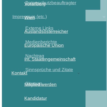
Datenschutzbeauftragter
Vorarlberg
Impressum (etc.)
Wien
Externe Links
Auslandsösterreicher
Medienberichte
Europäische Union
Nachtrag
Int. Staatengemeinschaft
Sinnsprüche und Zitate
Kontakt
Sitemap
Mitglied werden
Kandidatur