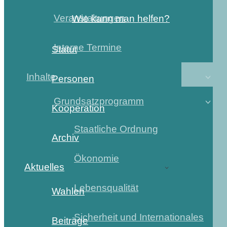
Veranstaltungen
Wie kann man helfen?
Interne Termine
Statut
Inhalte
Personen
Grundsatzprogramm
Kooperation
Staatliche Ordnung
Archiv
Ökonomie
Aktuelles
Lebensqualität
Wahlen
Sicherheit und Internationales
Beiträge