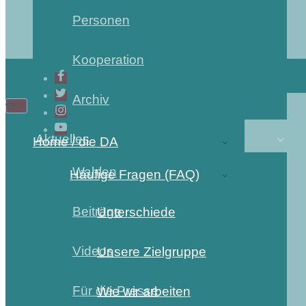
Personen
Kooperation
Archiv
Navigations-
Navigations-
Menü
Menü
Aktuelles
Home / die DA
Wahlen
Häufige Fragen (FAQ)
Beiträge
Unterschiede
Videos
Unsere Zielgruppe
Für die Presse
Wie wir arbeiten