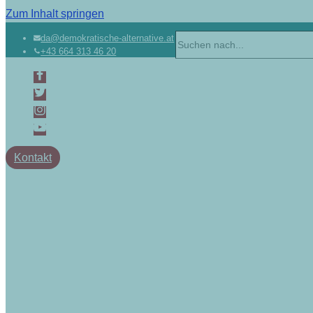
Zum Inhalt springen
Suchen
da@demokratische-alternative.at
+43 664 313 46 20
nach …
Kontakt