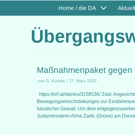
Home / die DA
Aktuel
Übergangs
Maßnahmenpaket gegen h
von
G. Kuchta
27. März 2022
https://orf.at/stories/3158536/ Zitat: Angesi
Bewegungseinschränkungen zur Eindämmung d
häuslicher Gewalt. Um dem entgegenzuwirken
Justizministerin Alma Zadic (Grüne) am Don