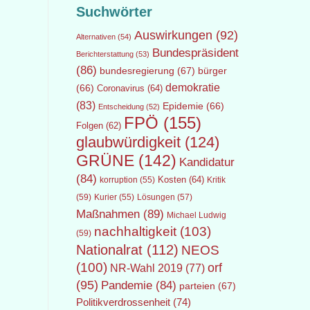
Suchwörter
Auswirkungen
(92)
Alternativen
(54)
Bundespräsident
Berichterstattung
(53)
(86)
bundesregierung
(67)
bürger
demokratie
(66)
Coronavirus
(64)
(83)
Epidemie
(66)
Entscheidung
(52)
FPÖ
(155)
Folgen
(62)
glaubwürdigkeit
(124)
GRÜNE
(142)
Kandidatur
(84)
Kosten
(64)
Kritik
korruption
(55)
(59)
Lösungen
(57)
Kurier
(55)
Maßnahmen
(89)
Michael Ludwig
nachhaltigkeit
(103)
(59)
Nationalrat
(112)
NEOS
(100)
orf
NR-Wahl 2019
(77)
(95)
Pandemie
(84)
parteien
(67)
Politikverdrossenheit
(74)