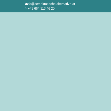
da@demokratische-alternative.at
Zum
+43 664 313 46 20
Inhalt
springen